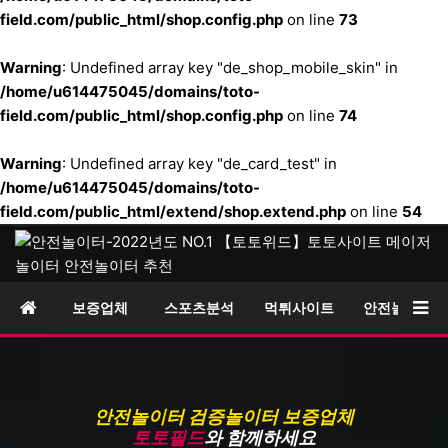
field.com/public_html/shop.config.php
on line
73
Warning
: Undefined array key "de_shop_mobile_skin" in
/home/u614475045/domains/toto-
field.com/public_html/shop.config.php
on line
74
Warning
: Undefined array key "de_card_test" in
/home/u614475045/domains/toto-
field.com/public_html/extend/shop.extend.php
on line
54
보증업체
스포츠분석
먹튀사이트
안전놀이터
메뉴
메
안전놀이터 검증놀이터 보증업체
토토필드
와 함께하세요