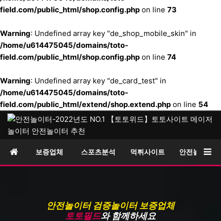
field.com/public_html/shop.config.php
on line
73
Warning
: Undefined array key "de_shop_mobile_skin" in
/home/u614475045/domains/toto-
field.com/public_html/shop.config.php
on line
74
Warning
: Undefined array key "de_card_test" in
/home/u614475045/domains/toto-
field.com/public_html/extend/shop.extend.php
on line
54
보증업체
스포츠분석
먹튀사이트
안전놀이터
메뉴
메
안전놀이터 검증놀이터 보증업체
토토필드
와 함께하세요