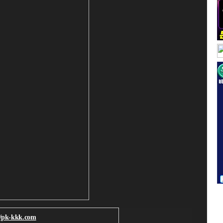
//pk-kkk.com