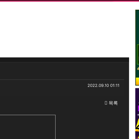
작성일
2022.09.10 01:11
목록