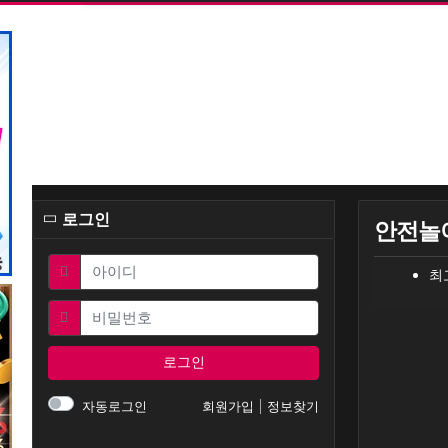
로그인
안전놀
필수
아이디
작성
최
필수
비밀번호
컨텐
로그인
본문
자동로그인
회원가입
정보찾기