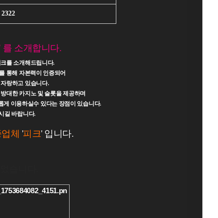
2322
 를 소개합니다.
피크를 소개해드립니다.
고를 통해 자본력이 인증되어
 자랑하고 있습니다.
 방대한 카지노 및 슬롯을 제공하며
롭게 이용하실수 있다는 장점이 있습니다.
시길 바랍니다.
증업체
'
피크
' 입니다.
었습니다.