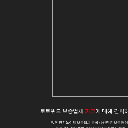
토토위드 보증업체
피크
에 대해 간략
많은 안전놀이터 보증업체 등록 / 9천만원 보증금 예치 