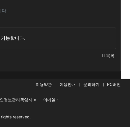
다.
 가능합니다.
목록
이용약관
이용안내
문의하기
PC버전
인정보관리책임자 :
이메일 :
l rights reserved.